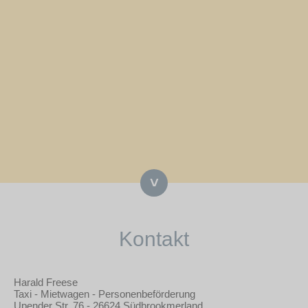
˅
Kontakt
Harald Freese
Taxi - Mietwagen - Personenbeförderung
Upender Str. 76 - 26624 Südbrookmerland